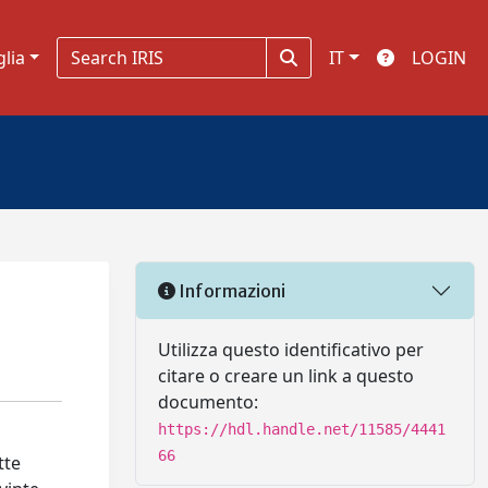
glia
IT
LOGIN
Informazioni
Utilizza questo identificativo per
citare o creare un link a questo
documento:
https://hdl.handle.net/11585/4441
66
tte