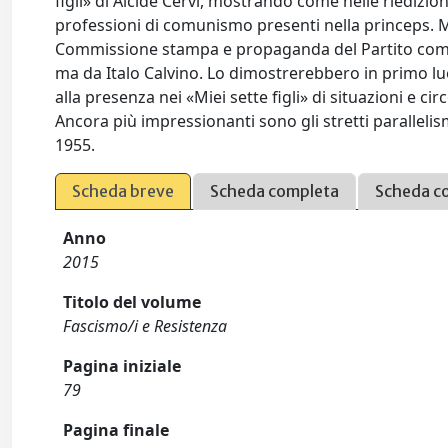
figli» di Alcide Cervi, mostrando come nelle riedizion
professioni di comunismo presenti nella princeps. Ma
Commissione stampa e propaganda del Partito comunis
ma da Italo Calvino. Lo dimostrerebbero in primo luo
alla presenza nei «Miei sette figli» di situazioni e ci
Ancora più impressionanti sono gli stretti parallelismi
1955.
Scheda breve
Scheda completa
Scheda c
Anno
2015
Titolo del volume
Fascismo/i e Resistenza
Pagina iniziale
79
Pagina finale