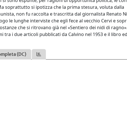
i si sono espunte, per ragioni di opportunità politica, le con
 soprattutto si ipotizza che la prima stesura, voluta dalla
ta, non fu raccolta e trascritta dal giornalista Renato Ni
go le lunghe interviste che egli fece al vecchio Cervi e sop
rcostanze che si ritrovano già nel «Sentiero dei nidi di ragno»
 tra i due articoli pubblicati da Calvino nel 1953 e il libro ed
ompleta (DC)