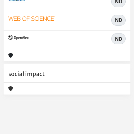
ND
ND
ND
social impact