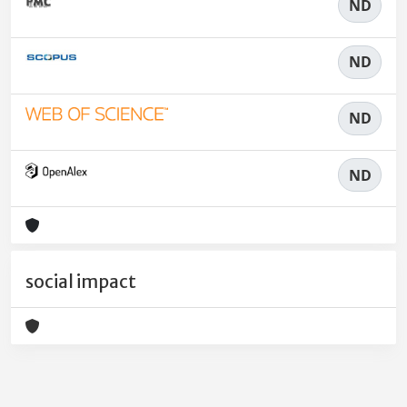
ND
ND
ND
ND
social impact