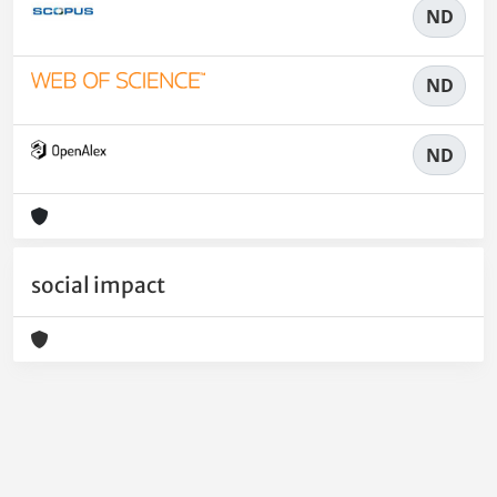
ND
ND
ND
social impact