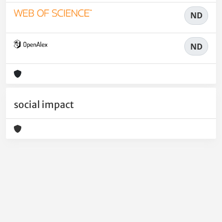
ND
ND
social impact
Powered by
IRIS
-
about IRIS
-