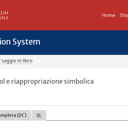
Home
Sfo
tion System
/ saggio in libro
bol e riappropriazione simbolica
ompleta (DC)