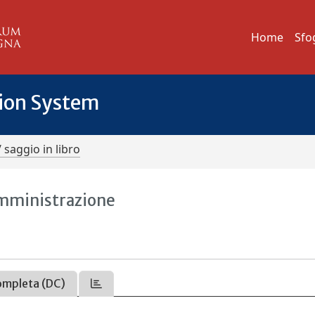
Home
Sfo
tion System
/ saggio in libro
 amministrazione
ompleta (DC)