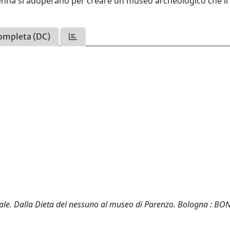
Vienna si adoperano per creare un museo archeologico che li
ompleta (DC)
urale. Dalla Dieta del nessuno al museo di Parenzo. Bologna : B