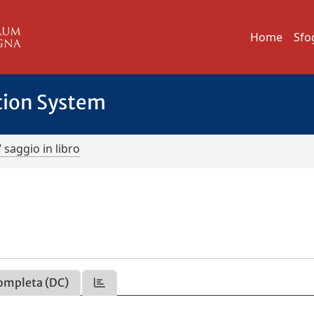
Home
Sfo
tion System
/ saggio in libro
ompleta (DC)