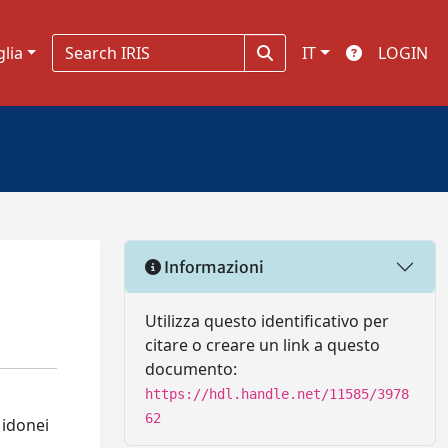
glia
IT
LOGIN
Informazioni
Utilizza questo identificativo per
citare o creare un link a questo
documento:
https://hdl.handle.net/11585/3978
62
 idonei