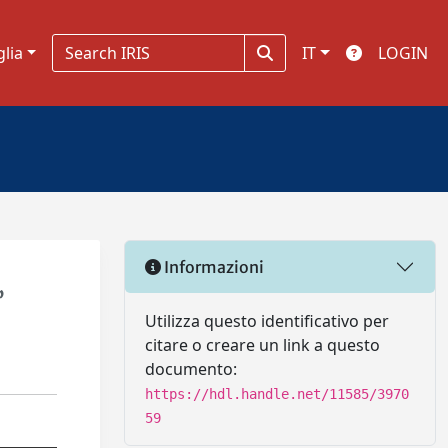
glia
IT
LOGIN
Informazioni
,
Utilizza questo identificativo per
citare o creare un link a questo
documento:
https://hdl.handle.net/11585/3970
59