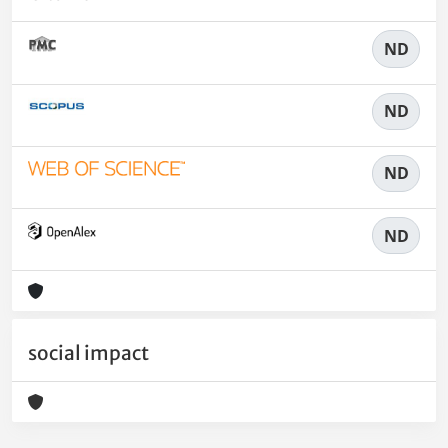
ND
ND
ND
ND
social impact