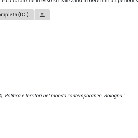
i e culturali che in esso si realizzano in determinati periodi s
ompleta (DC)
). Politica e territori nel mondo contemporaneo. Bologna :