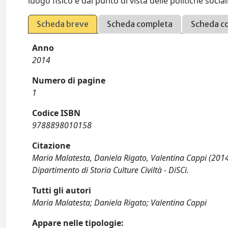
luogo fisico e dal punto di vista delle politiche social
Scheda breve
Scheda completa
Scheda c
Anno
2014
Numero di pagine
1
Codice ISBN
9788898010158
Citazione
Maria Malatesta, Daniela Rigato, Valentina Cappi (2014
Dipartimento di Storia Culture Civiltà - DiSCi.
Tutti gli autori
Maria Malatesta; Daniela Rigato; Valentina Cappi
Appare nelle tipologie: