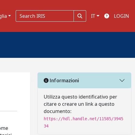
glia
IT
LOGIN
Informazioni
Utilizza questo identificativo per
citare o creare un link a questo
documento:
https://hdl.handle.net/11585/3945
34
come