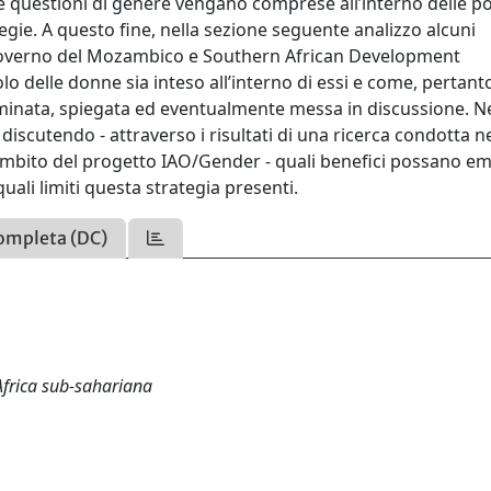
le questioni di genere vengano comprese all’interno delle po
egie. A questo fine, nella sezione seguente analizzo alcuni
 governo del Mozambico e Southern African Development
lo delle donne sia inteso all’interno di essi e come, pertanto
saminata, spiegata ed eventualmente messa in discussione. Ne
cutendo - attraverso i risultati di una ricerca condotta ne
ll’ambito del progetto IAO/Gender - quali benefici possano e
quali limiti questa strategia presenti.
ompleta (DC)
 Africa sub-sahariana