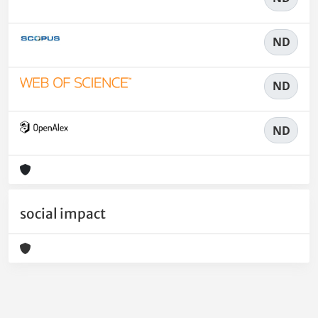
ND
ND
ND
social impact