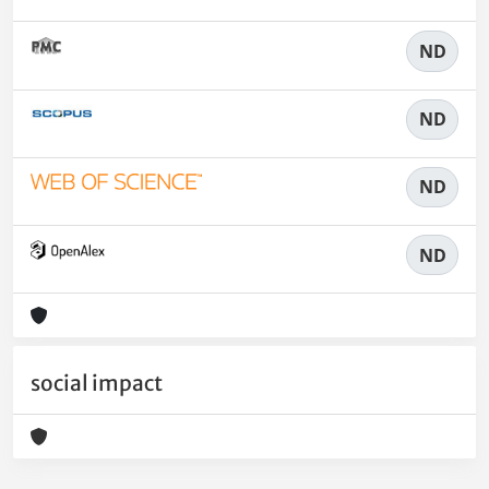
ND
ND
ND
ND
social impact