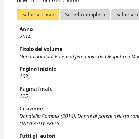
di M. Thatcher e H. Clinton
Scheda breve
Scheda completa
Scheda c
Anno
2014
Titolo del volume
Donna domina. Potere al femminile da Cleopatra a Ma
Pagina iniziale
103
Pagina finale
125
Citazione
Donatella Campus (2014). Donne di potere nell'età co
UNIVERSITY PRESS.
Tutti gli autori