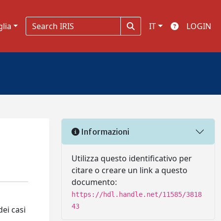
glia
IT
LOGIN
Informazioni
Utilizza questo identificativo per
citare o creare un link a questo
documento:
https://hdl.handle.net/11585/3818
43
dei casi