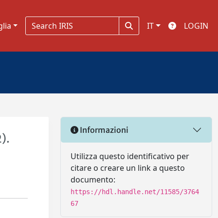
glia
IT
LOGIN
Informazioni
).
Utilizza questo identificativo per
citare o creare un link a questo
documento:
https://hdl.handle.net/11585/3764
67