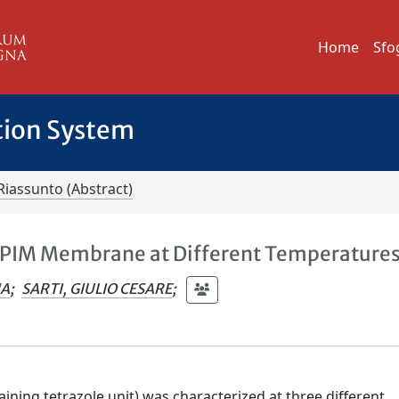
Home
Sfo
tion System
Riassunto (Abstract)
-PIM Membrane at Different Temperature
IA
;
SARTI, GIULIO CESARE
;
ning tetrazole unit) was characterized at three different