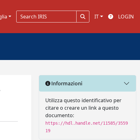
glia
IT
LOGIN
Informazioni
s
Utilizza questo identificativo per
citare o creare un link a questo
documento:
https://hdl.handle.net/11585/3559
19