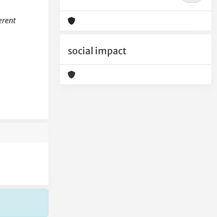
erent
social impact