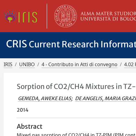
CRIS
Current Research Informa
IRIS
UNIBO
4 - Contributo in Atti di convegno
4.02 
Sorption of CO2/CH4 Mixtures in TZ
GEMEDA, AWEKE ELIAS
;
DE ANGELIS, MARIA GRAZ
2014
Abstract
Mixed gas sorption of CO2/CH4 in TZ-PIM (PIM contai