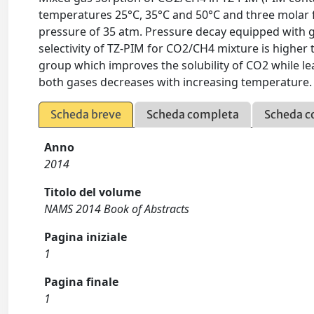
temperatures 25°C, 35°C and 50°C and three molar 
pressure of 35 atm. Pressure decay equipped with 
selectivity of TZ-PIM for CO2/CH4 mixture is higher th
group which improves the solubility of CO2 while leav
both gases decreases with increasing temperature.
Scheda breve
Scheda completa
Scheda c
Anno
2014
Titolo del volume
NAMS 2014 Book of Abstracts
Pagina iniziale
1
Pagina finale
1