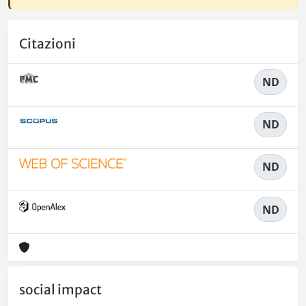
Citazioni
ND
ND
ND
ND
social impact