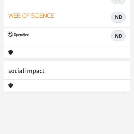
ND
ND
social impact