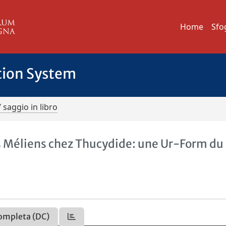
Home
Sfo
tion System
/ saggio in libro
es Méliens chez Thucydide: une Ur-Form du
ompleta (DC)