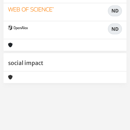
ND
ND
social impact
Powered by
IRIS
-
about IRIS
-