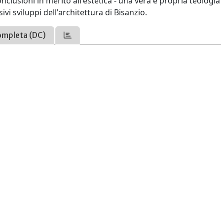
lusioni in merito all'estetica - una vera e propria teologia
vi sviluppi dell'architettura di Bisanzio.
ompleta (DC)