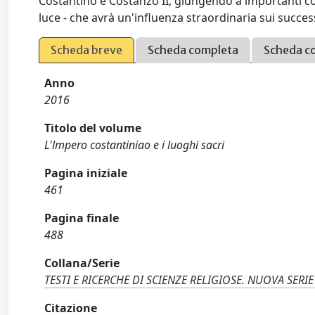
Costantino e Costanzo II, giungendo a importanti conc
luce - che avrà un'influenza straordinaria sui successi
Scheda breve
Scheda completa
Scheda c
Anno
2016
Titolo del volume
L'lmpero costantiniao e i luoghi sacri
Pagina iniziale
461
Pagina finale
488
Collana/Serie
TESTI E RICERCHE DI SCIENZE RELIGIOSE. NUOVA SERIE
Citazione