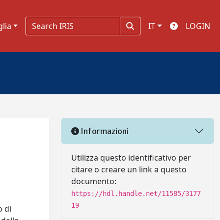
glia
IT
LOGIN
Informazioni
Utilizza questo identificativo per
citare o creare un link a questo
documento:
https://hdl.handle.net/11585/3177
19
o di