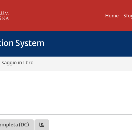
Home
Sfo
tion System
/ saggio in libro
ompleta (DC)