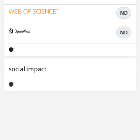
ND
ND
social impact
Powered by
IRIS
-
about IRIS
-