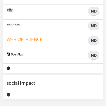
ND
ND
ND
ND
social impact