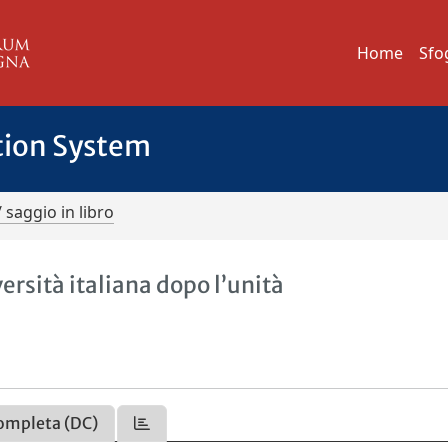
Home
Sfo
tion System
/ saggio in libro
ersità italiana dopo l’unità
ompleta (DC)