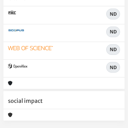
ND
ND
ND
ND
social impact