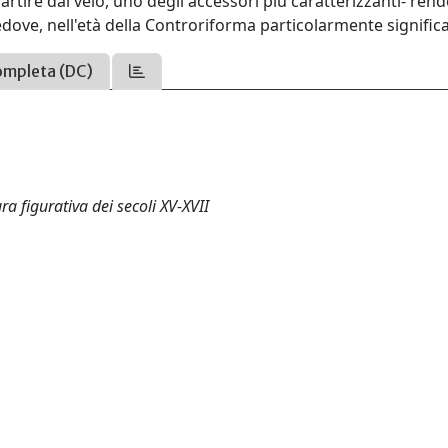
partire dal velo, uno degli accessori più caratterizzanti- ren
dove, nell'età della Controriforma particolarmente significa
ompleta (DC)
ra figurativa dei secoli XV-XVII