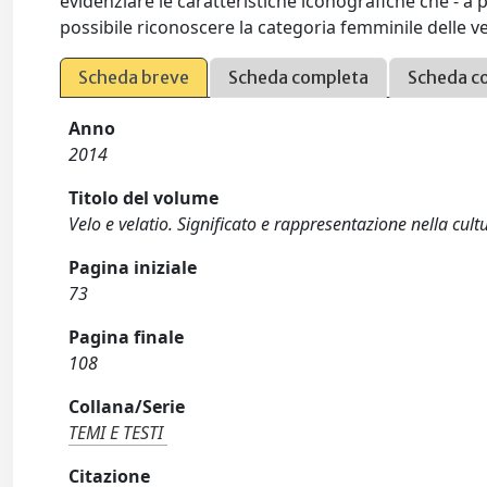
evidenziare le caratteristiche iconografiche che - a 
possibile riconoscere la categoria femminile delle ve
Scheda breve
Scheda completa
Scheda c
Anno
2014
Titolo del volume
Velo e velatio. Significato e rappresentazione nella cultu
Pagina iniziale
73
Pagina finale
108
Collana/Serie
TEMI E TESTI
Citazione