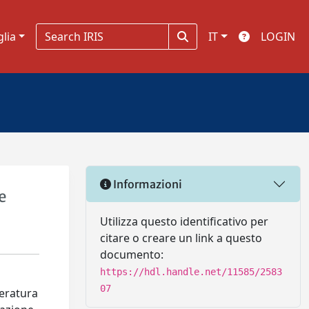
glia
IT
LOGIN
Informazioni
e
Utilizza questo identificativo per
citare o creare un link a questo
documento:
https://hdl.handle.net/11585/2583
07
teratura