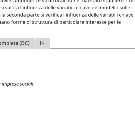
o delle contingenze strutturali non è mai stato studiato in re
valuta l'influenza delle variabili chiave del modello sulle
a seconda parte si verifica l'influenza delle variabili chiave 
duano forme di struttura di particolare interesse per le
ompleta (DC)
 imprese sociali