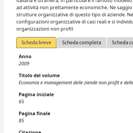
italiana e straniera, in particolare il famoso modell
ad attività non prettamente economiche. Ne saggio si 
strutture organizzative di questo tipo di aziende. Nell
configurazioni organizzative di casi reali e si indivi
organizzazioni non profit
Scheda breve
Scheda completa
Scheda c
Anno
2009
Titolo del volume
Economia e management delle ziende non profit e delle
Pagina iniziale
65
Pagina finale
85
Citazione