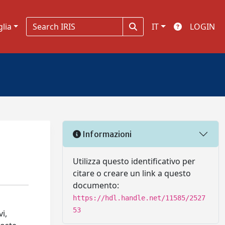
glia
IT
LOGIN
Informazioni
Utilizza questo identificativo per
citare o creare un link a questo
documento:
https://hdl.handle.net/11585/2527
53
i,