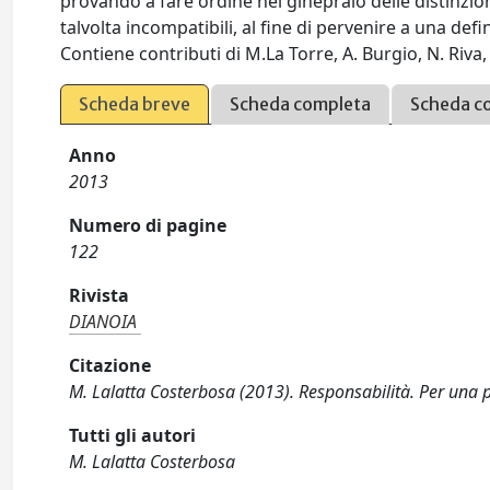
provando a fare ordine nel ginepraio delle distinzi
talvolta incompatibili, al fine di pervenire a una de
Contiene contributi di M.La Torre, A. Burgio, N. Riva,
Scheda breve
Scheda completa
Scheda c
Anno
2013
Numero di pagine
122
Rivista
DIANOIA
Citazione
M. Lalatta Costerbosa (2013). Responsabilità. Per una
Tutti gli autori
M. Lalatta Costerbosa