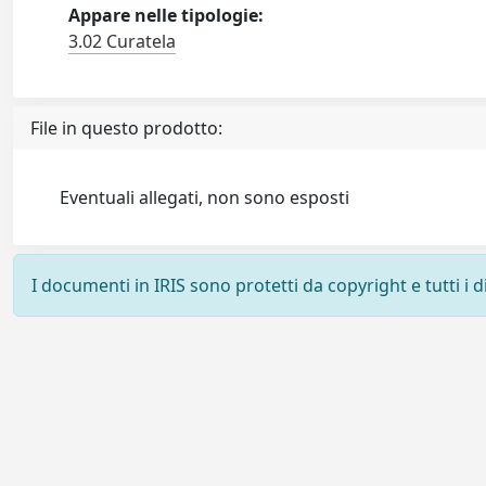
Appare nelle tipologie:
3.02 Curatela
File in questo prodotto:
Eventuali allegati, non sono esposti
I documenti in IRIS sono protetti da copyright e tutti i di
Powered by
IRIS
-
about IRIS
-
Utilizzo dei cookie
-