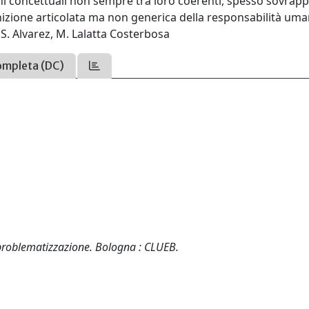
oni concettuali non sempre tra loro coerenti, spesso sovrapp
finizione articolata ma non generica della responsabilità uma
 S. Alvarez, M. Lalatta Costerbosa
ompleta (DC)
 problematizzazione. Bologna : CLUEB.