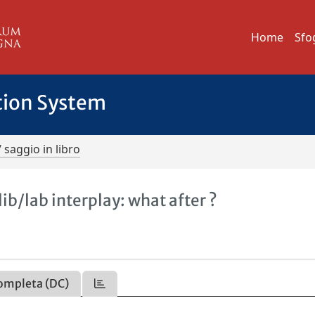
Home
Sfo
tion System
/ saggio in libro
lib/lab interplay: what after ?
ompleta (DC)