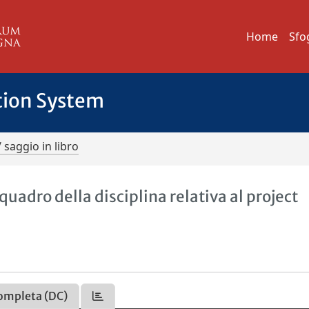
Home
Sfo
tion System
/ saggio in libro
uadro della disciplina relativa al project
ompleta (DC)