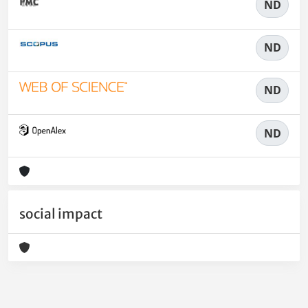
ND
ND
ND
ND
social impact