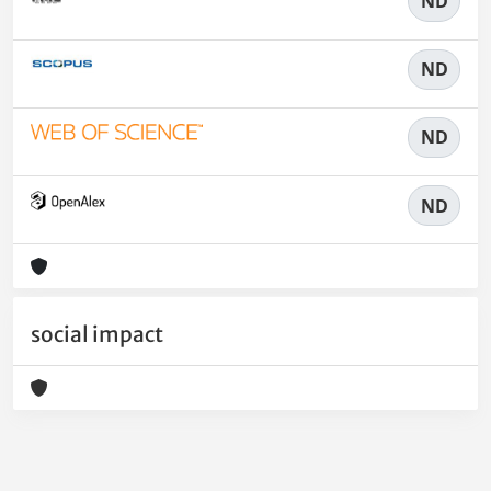
ND
ND
ND
ND
social impact