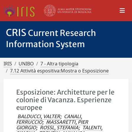
CRIS
Current Research
Information System
IRIS
UNIBO
7 - Altra tipologia
7.12 Attività espositiva:Mostra o Esposizione
Esposizione: Architetture per le
colonie di Vacanza. Esperienze
europee
BALDUCCI, VALTER
;
CANALI,
FERRUCCIO
;
MASSARETTI, PIER
GIORGIO
;
ROSSL, STEFANIA
;
TALENTI,