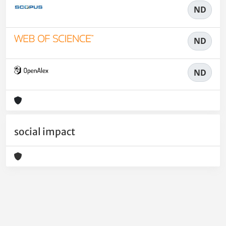
ND
ND
ND
social impact