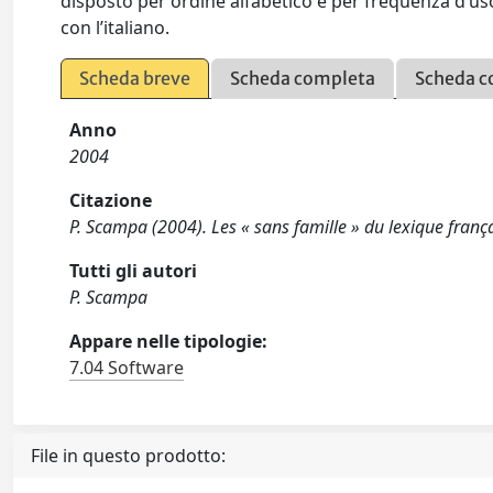
disposto per ordine alfabetico e per frequenza d’us
con l’italiano.
Scheda breve
Scheda completa
Scheda c
Anno
2004
Citazione
P. Scampa (2004). Les « sans famille » du lexique frança
Tutti gli autori
P. Scampa
Appare nelle tipologie:
7.04 Software
File in questo prodotto: