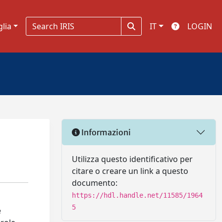
glia
IT
LOGIN
Informazioni
Utilizza questo identificativo per
citare o creare un link a questo
documento:
https://hdl.handle.net/11585/1964
5
e