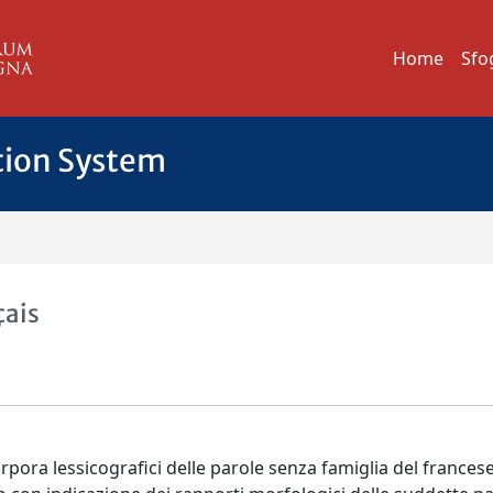
Home
Sfo
tion System
çais
pora lessicografici delle parole senza famiglia del frances