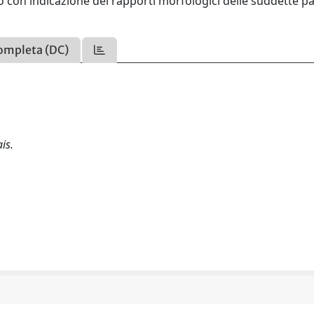
o con indicazione dei rapporti morfologici delle suddette p
ompleta (DC)
is.