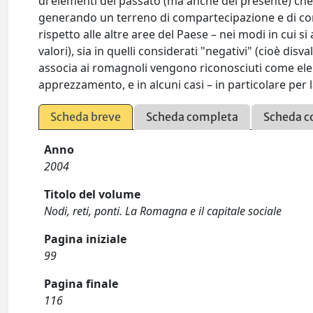
di elementi del passato (ma anche del presente) che si
generando un terreno di compartecipazione e di cond
rispetto alle altre aree del Paese – nei modi in cui s
valori), sia in quelli considerati "negativi" (cioè disv
associa ai romagnoli vengono riconosciuti come eleme
apprezzamento, e in alcuni casi – in particolare per
Scheda breve
Scheda completa
Scheda c
Anno
2004
Titolo del volume
Nodi, reti, ponti. La Romagna e il capitale sociale
Pagina iniziale
99
Pagina finale
116