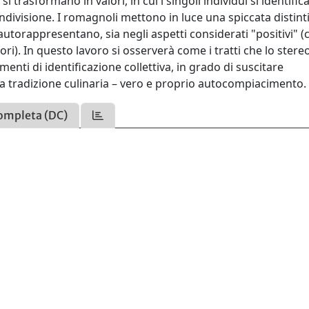
 trasformano in valori, in cui i singoli individui si identific
ivisione. I romagnoli mettono in luce una spiccata distinti
i autorappresentano, sia negli aspetti considerati "positivi" (
alori). In questo lavoro si osserverà come i tratti che lo stere
nti di identificazione collettiva, in grado di suscitare
 la tradizione culinaria – vero e proprio autocompiacimento.
ompleta (DC)