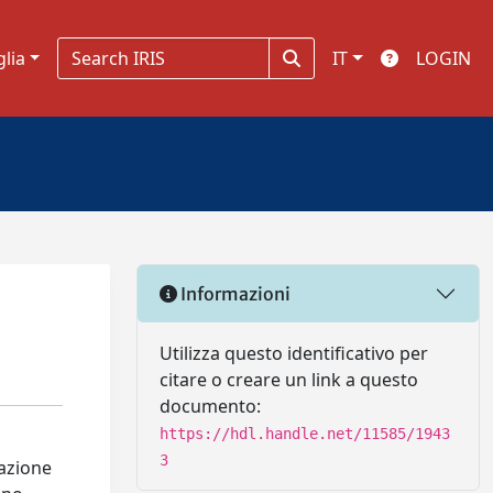
glia
IT
LOGIN
Informazioni
Utilizza questo identificativo per
citare o creare un link a questo
documento:
https://hdl.handle.net/11585/1943
3
razione