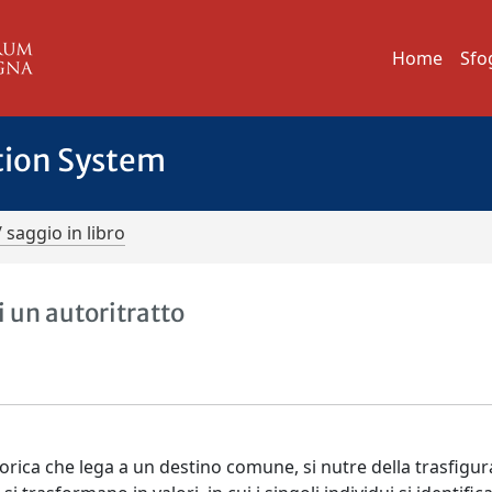
Home
Sfo
tion System
/ saggio in libro
i un autoritratto
torica che lega a un destino comune, si nutre della trasfigu