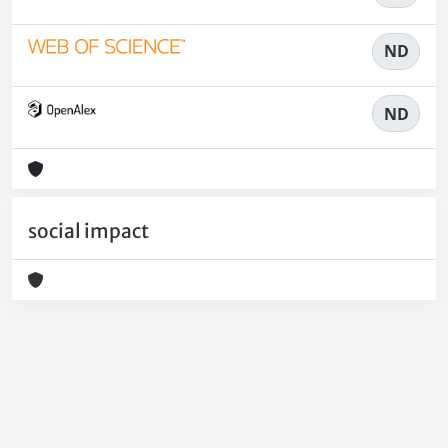
ND
ND
social impact