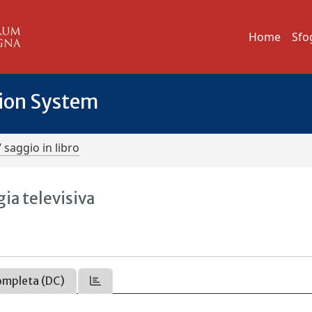
Home
Sfo
tion System
/ saggio in libro
ia televisiva
ompleta (DC)