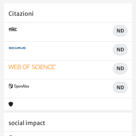
Citazioni
ND
ND
ND
ND
social impact