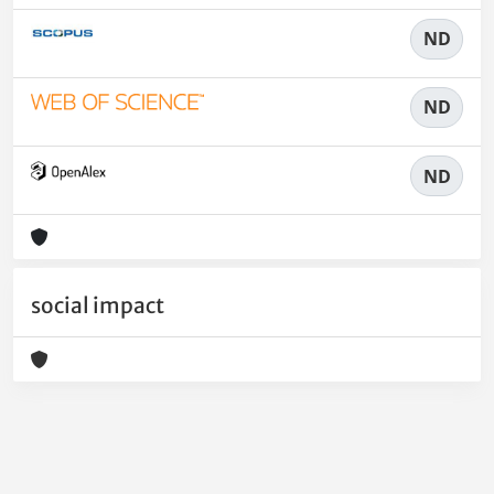
ND
ND
ND
social impact