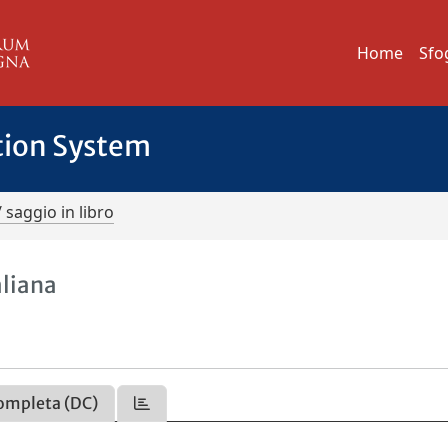
Home
Sfo
tion System
/ saggio in libro
aliana
ompleta (DC)