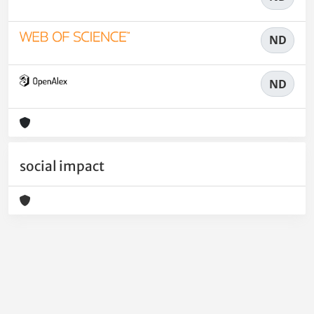
ND
ND
social impact