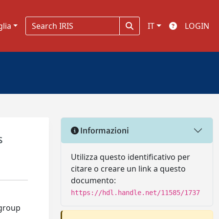
glia
IT
LOGIN
Informazioni
s
Utilizza questo identificativo per
citare o creare un link a questo
documento:
https://hdl.handle.net/11585/1737
 group