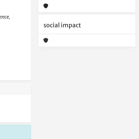
ence,
social impact