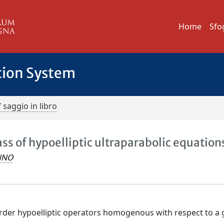
Home
Sfo
tion System
/ saggio in libro
ss of hypoelliptic ultraparabolic equation
NNO
order hypoelliptic operators homogenous with respect to a