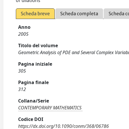
of dilations
Scheda breve
Scheda completa
Scheda c
Anno
2005
Titolo del volume
Geometric Analysis of PDE and Several Complex Varia
Pagina iniziale
305
Pagina finale
312
Collana/Serie
CONTEMPORARY MATHEMATICS
Codice DOI
https://dx.doi.org/10.1090/conm/368/06786