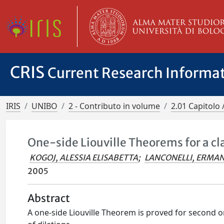
CRIS
Current Research Informa
IRIS
UNIBO
2 - Contributo in volume
2.01 Capitolo 
One-side Liouville Theorems for a cla
KOGOJ, ALESSIA ELISABETTA
;
LANCONELLI, ERMA
2005
Abstract
A one-side Liouville Theorem is proved for second 