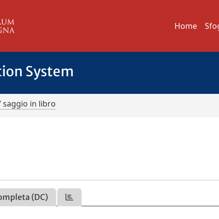
Home
Sfo
tion System
/ saggio in libro
ompleta (DC)