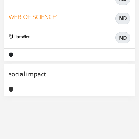
ND
ND
social impact