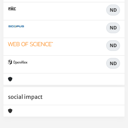
ND
ND
ND
ND
social impact